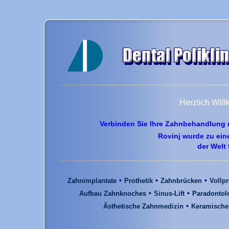
Herzlich Wil
Verbinden Sie Ihre Zahnbehandlung 
Rovinj wurde zu ein
der Welt
•
•
•
Zahnimplantate
Prothetik
Zahnbrücken
Vollp
•
•
Aufbau Zahnknoches
Sinus-Lift
Paradontol
•
Ästhetische Zahnmedizin
Keramische