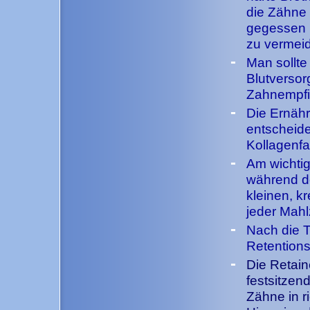
die Zähne 
gegessen 
zu vermeid
-
Man sollte
Blutversor
Zahnempfin
-
Die Ernähr
entscheide
Kollagenfa
-
Am wichtig
während de
kleinen, k
jeder Mahlz
-
Nach die T
Retentions
-
Die Retain
festsitzen
Zähne in ri