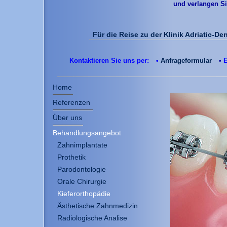
und verlangen Si
Für die Reise zu der Klinik Adriatic-D
Kontaktieren Sie uns per:
•
Anfrageformular
•
E
Home
Referenzen
Über uns
Behandlungsangebot
Zahnimplantate
Prothetik
Parodontologie
Orale Chirurgie
Kieferorthopädie
Ästhetische Zahnmedizin
Radiologische Analise