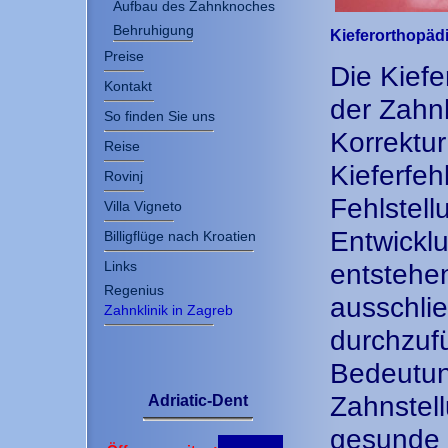
Aufbau des Zahnknoches
Behruhigung
Kieferorthopäd
Preise
Die Kiefe
Kontakt
der Zahnh
So finden Sie uns
Korrektu
Reise
Kieferfeh
Rovinj
Fehlstel
Villa Vigneto
Entwickl
Billigflüge nach Kroatien
Links
entstehen
Regenius
ausschli
Zahnklinik in Zagreb
durchzufü
Bedeutun
Zahnstel
Adriatic-Dent
gesunde 