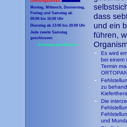
Öffnungszeiten:
selbstsic
Montag, Mittwoch, Donnerstag,
Freitag und Samstag ab
dass seb
09:00 bis 16:00 Uhr
und ein b
Dienstag ab 13:00 bis 20:00 Uhr
Jede zweite Samstag
führen, 
geschlossen
Organism
Sonntags-geschlössen
-
Es wird em
bei einem 
Termin ma
ORTOPAN
-
Fehlstellu
zu behande
Kieferthera
-
Die interz
Fehlstellu
Fehlstellu
und Munda