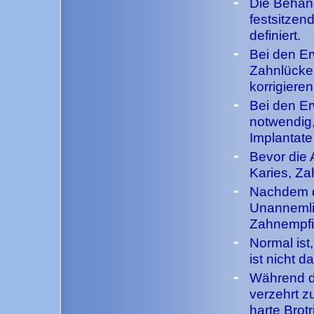
-
Die Behan
festsitzen
definiert.
-
Bei den Er
Zahnlücke
korrigieren
-
Bei den Er
notwendig, 
Implantate
-
Bevor die 
Karies, Za
-
Nachdem di
Unannemlic
Zahnempfin
-
Normal ist
ist nicht d
-
Während de
verzehrt z
harte Brot