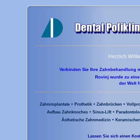
Herzlich Will
Verbinden Sie Ihre Zahnbehandlung m
Rovinj wurde zu eine
der Welt 
•
•
•
Zahnimplantate
Prothetik
Zahnbrücken
Vollpr
•
•
Aufbau Zahnknoches
Sinus-Lift
Paradontolo
•
Ästhetische Zahnmedizin
Keramischen
Lassen Sie sich einen Kost